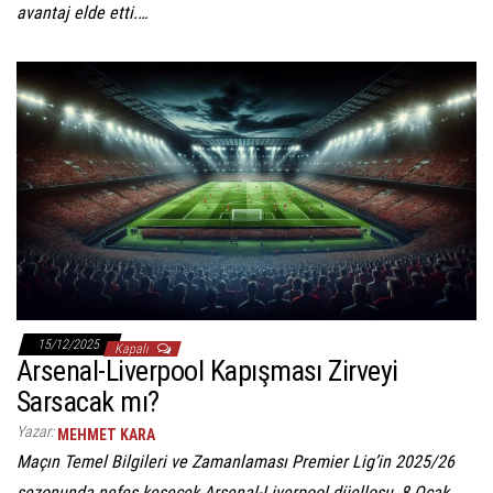
avantaj elde etti.…
15/12/2025
Kapalı
Arsenal-Liverpool Kapışması Zirveyi
Sarsacak mı?
Yazar:
MEHMET KARA
Maçın Temel Bilgileri ve Zamanlaması Premier Lig’in 2025/26
sezonunda nefes kesecek Arsenal-Liverpool düellosu, 8 Ocak