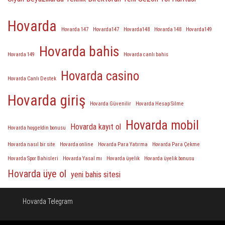
Hovarda
Hovarda 147
Hovarda147
Hovarda148
Hovarda 148
Hovarda149
Hovarda bahis
Hovarda 149
Hovarda canlı bahis
Hovarda casino
Hovarda Canlı Destek
Hovarda giriş
Hovarda Güvenilir
Hovarda Hesap Silme
Hovarda mobil
Hovarda kayıt ol
Hovarda hoşgeldin bonusu
Hovarda nasıl bir site
Hovarda online
Hovarda Para Yatırma
Hovarda Para Çekme
Hovarda Spor Bahisleri
Hovarda Yasal mı
Hovarda üyelik
Hovarda üyelik bonusu
Hovarda üye ol
yeni bahis sitesi
Hovarda Telegram