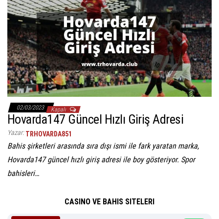
02/03/2023
Kapalı
Hovarda147 Güncel Hızlı Giriş Adresi
Yazar:
TRHOVARDA851
Bahis şirketleri arasında sıra dışı ismi ile fark yaratan marka,
Hovarda147 güncel hızlı giriş adresi ile boy gösteriyor. Spor
bahisleri…
CASINO VE BAHIS SITELERI