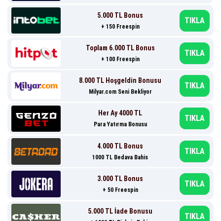
5.000 TL Bonus
TIKLA
+ 150 Freespin
Toplam 6.000 TL Bonus
TIKLA
+ 100 Freespin
8.000 TL Hoşgeldin Bonusu
TIKLA
Milyar.com Seni Bekliyor
Her Ay 4000 TL
TIKLA
Para Yatırma Bonusu
4.000 TL Bonus
TIKLA
1000 TL Bedava Bahis
3.000 TL Bonus
TIKLA
+ 50 Freespin
5.000 TL İade Bonusu
TIKLA