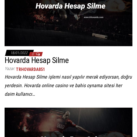
18/01/2022
0
Hovarda Hesap Silme
Yazar:
TRHOVARDA851
Hovarda Hesap Silme işlemi nasıl yapılır merak ediyorsan, doğru
yerdesin. Hovarda online casino ve bahis oynama sitesi her
daim kullanıcı…