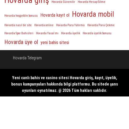
Hovarda giriş
Hovarda Güvenilir
Hovarda Hesap Silme
Hovarda mobil
Hovarda kayıt ol
Hovarda hoşgeldin bonusu
Hovarda nasıl bir site
Hovarda online
Hovarda Para Yatırma
Hovarda Para Çekme
Hovarda Spor Bahisleri
Hovarda Yasal mı
Hovarda üyelik
Hovarda üyelik bonusu
Hovarda üye ol
yeni bahis sitesi
Hovarda Telegram
Yeni canlı bahis ve casino sitesi
Hovarda giriş
, kayıt, üyelik,
bonus kampanyaları hakkında bilgi platformu. Bu sitede şans
oyunları oynatılmaz. @ 2026 Tüm hakları saklıdır.