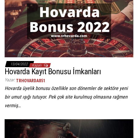
13/04/2022
Kapalı
Hovarda Kayıt Bonusu İmkanları
Yazar:
TRHOVARDA851
Hovarda üyelik bonusu özellikle son dönemler de sektöre yeni
bir umut ışığı tutuyor. Pek çok site kurulmuş olmasına rağmen
vermiş…