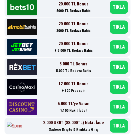
20.000 TL Bonus
TIKLA
5000 TL Bedava Bahis
20.000 TL Bonus
TIKLA
3000 TL Bedava Bahis
20.000 TL Bonus
TIKLA
+ 5.000 TL Bedava Bahis
5.000 TL Bonus
TIKLA
5.000 TL Bedava Bahis
12.000 TL Bonus
TIKLA
+ 120 Freespin
5.000 TL'ye Varan
TIKLA
%100 Nakit İade!
2.000 USDT (88.000TL) Nakit İade
TIKLA
Sadece Kripto & Kimliksiz Giriş