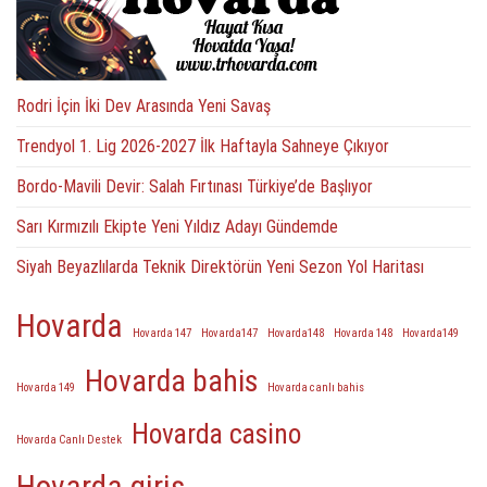
Rodri İçin İki Dev Arasında Yeni Savaş
Trendyol 1. Lig 2026-2027 İlk Haftayla Sahneye Çıkıyor
Bordo-Mavili Devir: Salah Fırtınası Türkiye’de Başlıyor
Sarı Kırmızılı Ekipte Yeni Yıldız Adayı Gündemde
Siyah Beyazlılarda Teknik Direktörün Yeni Sezon Yol Haritası
Hovarda
Hovarda 147
Hovarda147
Hovarda148
Hovarda 148
Hovarda149
Hovarda bahis
Hovarda 149
Hovarda canlı bahis
Hovarda casino
Hovarda Canlı Destek