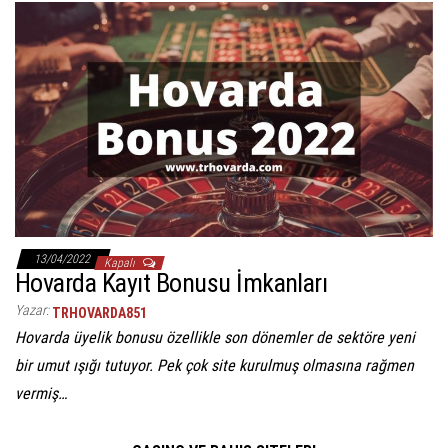
13/04/2022
Kapalı
Hovarda Kayıt Bonusu İmkanları
Yazar:
TRHOVARDA851
Hovarda üyelik bonusu özellikle son dönemler de sektöre yeni
bir umut ışığı tutuyor. Pek çok site kurulmuş olmasına rağmen
vermiş…