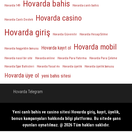
Hovarda bahis
Hovarda 149
Hovarda canlı bahis
Hovarda casino
Hovarda Canlı Destek
Hovarda giriş
Hovarda Güvenilir
Hovarda Hesap Silme
Hovarda mobil
Hovarda kayıt ol
Hovarda hoşgeldin bonusu
Hovarda nasıl bir site
Hovarda online
Hovarda Para Yatırma
Hovarda Para Çekme
Hovarda Spor Bahisleri
Hovarda Yasal mı
Hovarda üyelik
Hovarda üyelik bonusu
Hovarda üye ol
yeni bahis sitesi
Hovarda Telegram
Yeni canlı bahis ve casino sitesi
Hovarda giriş
, kayıt, üyelik,
bonus kampanyaları hakkında bilgi platformu. Bu sitede şans
oyunları oynatılmaz. @ 2026 Tüm hakları saklıdır.