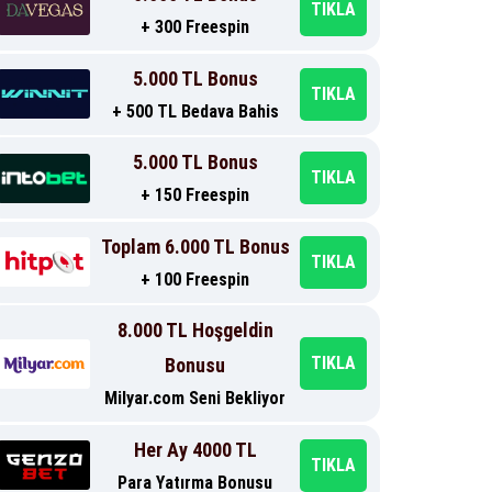
TIKLA
+ 300 Freespin
5.000 TL Bonus
TIKLA
+ 500 TL Bedava Bahis
5.000 TL Bonus
TIKLA
+ 150 Freespin
Toplam 6.000 TL Bonus
TIKLA
+ 100 Freespin
8.000 TL Hoşgeldin
TIKLA
Bonusu
Milyar.com Seni Bekliyor
Her Ay 4000 TL
TIKLA
Para Yatırma Bonusu