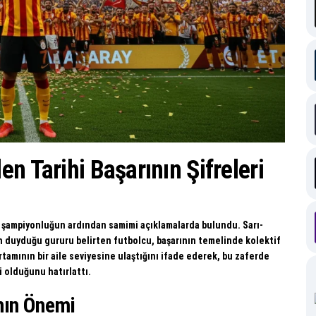
n Tarihi Başarının Şifreleri
 şampiyonluğun ardından samimi açıklamalarda bulundu. Sarı-
en duyduğu gururu belirten futbolcu, başarının temelinde kolektif
ortamının bir aile seviyesine ulaştığını ifade ederek, bu zaferde
 olduğunu hatırlattı.
nın Önemi