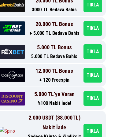
20.000 TL Bonus
TIKLA
3000 TL Bedava Bahis
20.000 TL Bonus
TIKLA
+ 5.000 TL Bedava Bahis
5.000 TL Bonus
TIKLA
5.000 TL Bedava Bahis
12.000 TL Bonus
TIKLA
+ 120 Freespin
5.000 TL'ye Varan
TIKLA
%100 Nakit İade!
2.000 USDT (88.000TL)
Nakit İade
TIKLA
Sadece Kripto & Kimliksiz