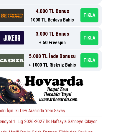
4.000 TL Bonus
TIKLA
1000 TL Bedava Bahis
3.000 TL Bonus
TIKLA
+ 50 Freespin
5.000 TL İade Bonusu
TIKLA
+ 1000 TL Risksiz Bahis
dri İçin İki Dev Arasında Yeni Savaş
endyol 1. Lig 2026-2027 İlk Haftayla Sahneye Çıkıyor