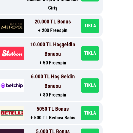
Giriş
20.000 TL Bonus
TIKLA
+ 200 Freespin
10.000 TL Hoşgeldin
TIKLA
Bonusu
+ 50 Freespin
6.000 TL Hoş Geldin
TIKLA
Bonusu
+ 80 Freespin
5050 TL Bonus
TIKLA
+ 500 TL Bedava Bahis
5.000 TL Bonus