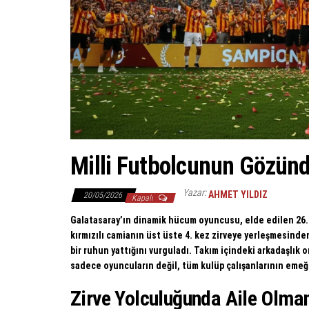
Milli Futbolcunun Gözünde
Yazar:
AHMET YILDIZ
20/05/2026
Kapalı
Galatasaray’ın dinamik hücum oyuncusu, elde edilen 26.
kırmızılı camianın üst üste 4. kez zirveye yerleşmesind
bir ruhun yattığını vurguladı. Takım içindeki arkadaşlık 
sadece oyuncuların değil, tüm kulüp çalışanlarının emeği
Zirve Yolculuğunda Aile Olma