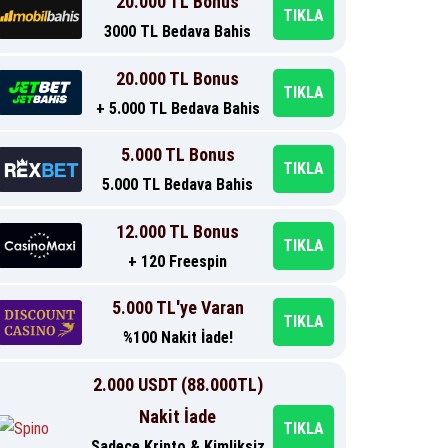
20.000 TL Bonus
TIKLA
3000 TL Bedava Bahis
20.000 TL Bonus
TIKLA
+ 5.000 TL Bedava Bahis
5.000 TL Bonus
TIKLA
5.000 TL Bedava Bahis
12.000 TL Bonus
TIKLA
+ 120 Freespin
5.000 TL'ye Varan
TIKLA
%100 Nakit İade!
2.000 USDT (88.000TL)
Nakit İade
TIKLA
Sadece Kripto & Kimliksiz