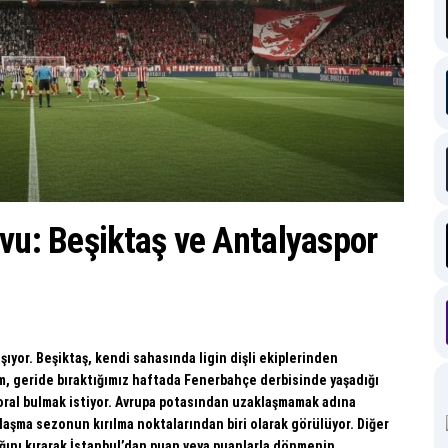
evu: Beşiktaş ve Antalyaspor
ıyor. Beşiktaş, kendi sahasında ligin dişli ekiplerinden
ım, geride bıraktığımız haftada Fenerbahçe derbisinde yaşadığı
ral bulmak istiyor. Avrupa potasından uzaklaşmamak adına
ılaşma sezonun kırılma noktalarından biri olarak görülüyor. Diğer
ğını kırarak İstanbul’dan puan veya puanlarla dönmenin