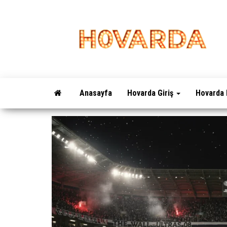
İçeriğe
atla
Anasayfa
Hovarda Giriş
Hovarda 