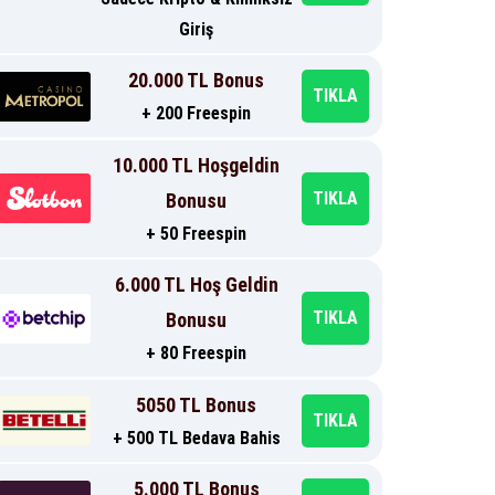
Giriş
20.000 TL Bonus
TIKLA
+ 200 Freespin
10.000 TL Hoşgeldin
TIKLA
Bonusu
+ 50 Freespin
6.000 TL Hoş Geldin
TIKLA
Bonusu
+ 80 Freespin
5050 TL Bonus
TIKLA
+ 500 TL Bedava Bahis
5.000 TL Bonus