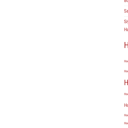
Bo
Sa
Si
Ha
H
Ho
Ho
H
Ho
Ho
Hov
Ho