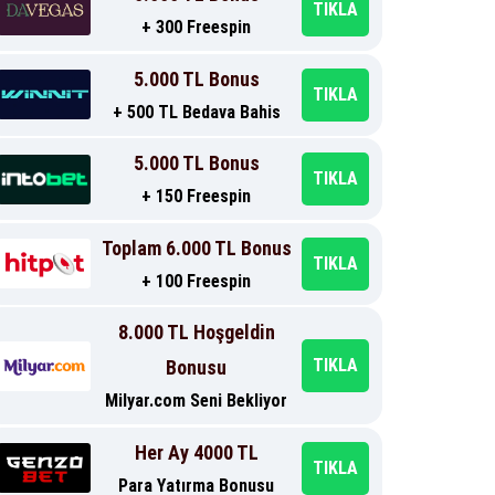
TIKLA
+ 300 Freespin
5.000 TL Bonus
TIKLA
+ 500 TL Bedava Bahis
5.000 TL Bonus
TIKLA
+ 150 Freespin
Toplam 6.000 TL Bonus
TIKLA
+ 100 Freespin
8.000 TL Hoşgeldin
TIKLA
Bonusu
Milyar.com Seni Bekliyor
Her Ay 4000 TL
TIKLA
Para Yatırma Bonusu