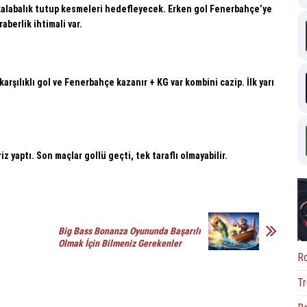
kalabalık tutup kesmeleri hedefleyecek. Erken gol Fenerbahçe’ye
berlik ihtimali var.
arşılıklı gol ve Fenerbahçe kazanır + KG var kombini cazip. İlk yarı
yaptı. Son maçlar gollü geçti, tek taraflı olmayabilir.
Big Bass Bonanza Oyununda Başarılı
Olmak İçin Bilmeniz Gerekenler
Ro
Tr