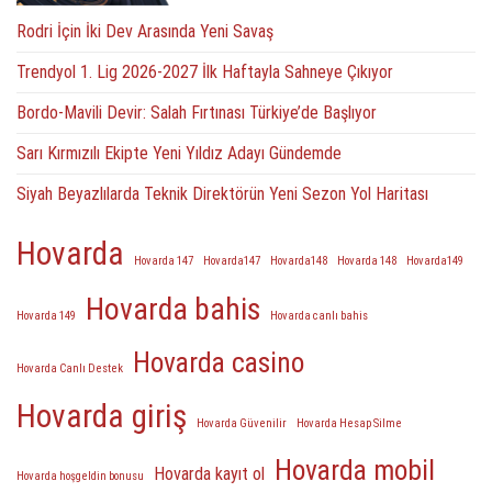
Rodri İçin İki Dev Arasında Yeni Savaş
Trendyol 1. Lig 2026-2027 İlk Haftayla Sahneye Çıkıyor
Bordo-Mavili Devir: Salah Fırtınası Türkiye’de Başlıyor
Sarı Kırmızılı Ekipte Yeni Yıldız Adayı Gündemde
Siyah Beyazlılarda Teknik Direktörün Yeni Sezon Yol Haritası
Hovarda
Hovarda 147
Hovarda147
Hovarda148
Hovarda 148
Hovarda149
Hovarda bahis
Hovarda 149
Hovarda canlı bahis
Hovarda casino
Hovarda Canlı Destek
Hovarda giriş
Hovarda Güvenilir
Hovarda Hesap Silme
Hovarda mobil
Hovarda kayıt ol
Hovarda hoşgeldin bonusu