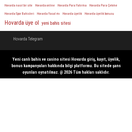
Hovarda nasıl bir site
Hovarda online
Hovarda Para Yatırma
Hovarda Para Çekme
Hovarda Spor Bahisleri
Hovarda Yasal mı
Hovarda üyelik
Hovarda üyelik bonusu
Hovarda üye ol
yeni bahis sitesi
Hovarda Telegram
Yeni canlı bahis ve casino sitesi
Hovarda giriş
, kayıt, üyelik,
bonus kampanyaları hakkında bilgi platformu. Bu sitede şans
oyunları oynatılmaz. @ 2026 Tüm hakları saklıdır.