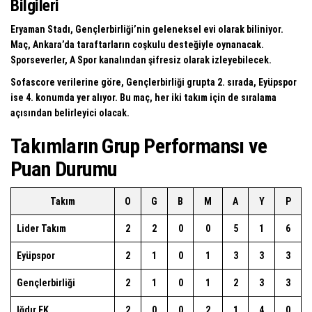
Bilgileri
Eryaman Stadı, Gençlerbirliği’nin geleneksel evi olarak biliniyor.
Maç, Ankara’da taraftarların coşkulu desteğiyle oynanacak.
Sporseverler, A Spor kanalından şifresiz olarak izleyebilecek.
Sofascore verilerine göre, Gençlerbirliği grupta 2. sırada, Eyüpspor
ise 4. konumda yer alıyor. Bu maç, her iki takım için de sıralama
açısından belirleyici olacak.
Takımların Grup Performansı ve
Puan Durumu
Takım
O
G
B
M
A
Y
P
Lider Takım
2
2
0
0
5
1
6
Eyüpspor
2
1
0
1
3
3
3
Gençlerbirliği
2
1
0
1
2
3
3
Iğdır FK
2
0
0
2
1
4
0