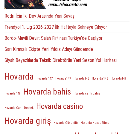
Rodri İçin İki Dev Arasında Yeni Savaş
Trendyol 1. Lig 2026-2027 İlk Haftayla Sahneye Çıkıyor
Bordo-Mavili Devir: Salah Fırtınası Türkiye’de Başlıyor
Sarı Kırmızılı Ekipte Yeni Yıldız Adayı Gündemde
Siyah Beyazlılarda Teknik Direktörün Yeni Sezon Yol Haritası
Hovarda
Hovarda 147
Hovarda147
Hovarda148
Hovarda 148
Hovarda149
Hovarda bahis
Hovarda 149
Hovarda canlı bahis
Hovarda casino
Hovarda Canlı Destek
Hovarda giriş
Hovarda Güvenilir
Hovarda Hesap Silme