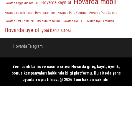
Hovarda mobil
Hovarda kayıt ol
Hovarda hoşgeldin bonusu
Hovarda nasıl bir site
Hovarda online
Hovarda Para Yatırma
Hovarda Para Çekme
Hovarda Spor Bahisleri
Hovarda Yasal mı
Hovarda üyelik
Hovarda üyelik bonusu
Hovarda üye ol
yeni bahis sitesi
Hovarda Telegram
Yeni canlı bahis ve casino sitesi
Hovarda giriş
, kayıt, üyelik,
bonus kampanyaları hakkında bilgi platformu. Bu sitede şans
oyunları oynatılmaz. @ 2026 Tüm hakları saklıdır.