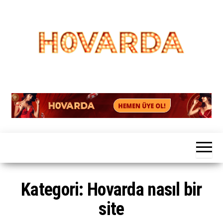
İçeriğe
atla
Hovarda
Hovarda
Giriş,
Kayıt Ve
Erişim
Kategori:
Hovarda nasıl bir
site