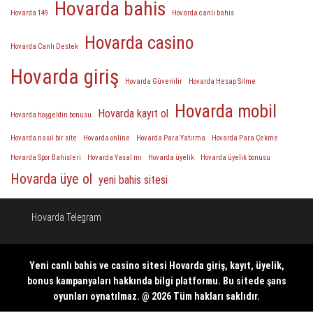
Hovarda bahis
Hovarda 149
Hovarda canlı bahis
Hovarda casino
Hovarda Canlı Destek
Hovarda giriş
Hovarda Güvenilir
Hovarda Hesap Silme
Hovarda mobil
Hovarda kayıt ol
Hovarda hoşgeldin bonusu
Hovarda nasıl bir site
Hovarda online
Hovarda Para Yatırma
Hovarda Para Çekme
Hovarda Spor Bahisleri
Hovarda Yasal mı
Hovarda üyelik
Hovarda üyelik bonusu
Hovarda üye ol
yeni bahis sitesi
Hovarda Telegram
Yeni canlı bahis ve casino sitesi
Hovarda giriş
, kayıt, üyelik,
bonus kampanyaları hakkında bilgi platformu. Bu sitede şans
oyunları oynatılmaz. @ 2026 Tüm hakları saklıdır.